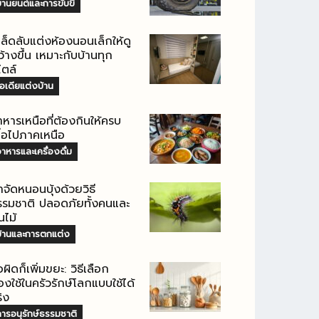
านยนต์และการขับขี่
คล็ดลับแต่งห้องนอนเล็กให้ดู
้างขึ้น เหมาะกับบ้านทุก
ไตล์
อเดียแต่งบ้าน
าหารเหนือที่ต้องกินให้ครบ
ื่อไปภาคเหนือ
าหารและเครื่องดื่ม
ำจัดหนอนบุ้งด้วยวิธี
รรมชาติ ปลอดภัยทั้งคนและ
นไม้
บ้านและการตกแต่ง
้อผิดก็เพิ่มขยะ: วิธีเลือก
งใช้ในครัวรักษ์โลกแบบใช้ได้
ิง
ารอนุรักษ์ธรรมชาติ