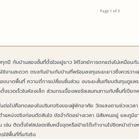
ที่ควรเตรียม ทั้งเครื่องมือ วัสดุ และขั้นตอนที่ไม่ควรมองข้าม
ำเทคนิคที่ทำให้การติดวอลเปเปอร์ด้วยตัวเองกลายเป็นเรื่อง
ช่น เตียงที่มีลิ้นชักเก็บของด้านล่าง ทิ้งพื้นที่ว่างให้เกิด
Page 1 of 3
ณ์ที่ต้องมี ถ้าคิดจะติดวอลเปเปอร์เอง
่อช่วยให้สายตาได้พักและไม่รู้สึกอึดอัด พื้นที่ว่างเหล่านี้จะ
่มติดวอลเปเปอร์ อุปกรณ์ที่ใช้อาจดูธรรมดา แต่ขาดไปสักชิ้น
ไม่แออัดและมีความสมดุลในองค์ประกอบ การใช้สีและแสง
ารทำงานสะดุดได้ง่ายๆ การเตรียมเครื่องมือให้ครบจึงสำคัญ
ยมิติของห้อง สีและแสงคือสองปัจจัยที่ส่งผลโดยตรงต่อ
กว่าการเลือกวอลเปเปอร์ เครื่องมือที่ควรเตรียมไว้ล่วงหน้า
าดของพื้นที่...
ก่: วอลเปเปอร์และกาว...
กปี กับบ้านสองชั้นที่ตั้งใจอยู่ยาว ให้โจทย์การตกแต่งไม่เหมือนกั
ถาวรใช้งานสะดวก ตรงกันข้ามกับบ้านที่พร้อมลงทุนระยะยาวซึ่งควร
อขนาดพื้นที่ ความถี่การเปลี่ยนชิ้นส่วน งบระยะสั้นเทียบต้นทุนดูแลร
ิดตั้งรวดเร็วในห้องเล็ก ส่วนกระเบื้องพอร์ซเลนทนทานกับพื้นที่เปีย
 ขั้นต่อไปคือทดลองในบริบทจริงของผู้พักอาศัย วัดแสงตามช่วงเวลา บ
นตำแหน่งจริงก่อนตัดสินใจ ข้อจำกัดอย่างเวลา นิสัยคนอยู่ และภูม
 ก่อน เช่น ติดตั้งไฟสปอตเพิ่มหนึ่งจุดหรือย้ายโต๊ะทำงานไปชิดหน้าต่าง
ช้พื้นที่ที่แท้จริง