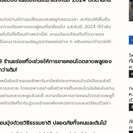
ารแต่งบ้านแบบไหนจะมาแรงในปี 2024 ติดตามที่นี่
ทีบาร์ เป็นอีกวัสดุสำคัญที่ผู้รับเหมามักเลือกใช้ โดยเฉพาะสีขาว
สะอาดตา สวยดูดีเป็นอย่างมาก วันนี้จะพาไปวัสดุแผ่นฝ้ายิ
แต่งบ้านมีการเปลี่ยนแปลงอยู่ตลอดเวลา สะท้อนให้เห็นถึง
์ ฝ้าอเนกประสงค์สำหรับเพดานห้อง รู้จักแผ่นฝ้ายิปซั่มทีบาร์
และความต้องการของผู้คนที่เปลี่ยนไป แล้วในปี 2024 ที่กำลัง
ซั่มทีบาร์ เป็นอีกหนึ่งในวัสดุเก็บงานชิ้นสำคัญที่งานก่อสร้าง
ยในไม่กี่เดือนข้างหน้านี้ล่ะ เทรนด์แบบไหนกันที่จะมาแรง
ต่งจะมีไว้เสมอ ซึ่งเป็นรุปแบบของแผ่นฝ้าที่สามารถดำเนิน
้จึงจะมารวบรวมข้อมูลจากแหล่งต่าง ๆ หยิบยกมาทำนายให้
ิดตั้งได้รวดเร็ว ง่าย และยังมีผิวที่ดูเรียบเนียน สวยงาม...
ีธรรมชาติ โทนสีธรรมชาติ เช่น สีขาว
S
าลอ่อน สีเขียว ฟ้าอ่อน ยังคงเป็นที่นิยมสำหรับการแต่งบ้าน
3 ร้านอร่อยที่จะช่วยให้การขายคอนโดตลาดพลูของ
ท
 เนื่องจากช่วยให้รู้สึกผ่อนคลายและสบายตา เหมาะสำหรับ
ค
ว่าเดิม!
การตกแต่งบ้านในสไตล์มินิมอล ลอฟท์ และคอนเทมโพรารี ...
เ
หนึ่งในเจ้าของอสังหาริมทรัพย์ประเภทคอนโดมิเนียมแล้วมี
ารจะขาย โดยเฉพาะอย่างยิ่งถ้าหากเป็นคอนโดมิเนียมในย่าน
กล
ห
่างย่านตลาดพลูแล้วล่ะก็ ความต้องการขายคอนโดตลาดพลูก็
ด
ยปัจจัยที่เราในฐานะเจ้าของห้องควรทราบและเตรียมตัวเอาไว้
แต่ทั้งนี้หลายๆ ท่านก็อาจจะมีการศึกษาหาข้อมูลและเตรียมตัว
งแล้ว นอกเหนือไปจากนั้นคือเรื่องของไลฟ์สไตล์และร้านอาหาร
ก
นบุ้งด้วยวิธีธรรมชาติ ปลอดภัยทั้งคนและต้นไม้
กา
ฝาก แหล่งแฮงก์เอาท์และย่านของกินอร่อยๆ ที่จะทำให้การ