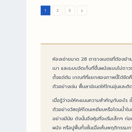
ลึกทุกสิ่ง
ตอนนี้ เลือกเฟอร์นิเจอร์ที่มีขนาดเหมาะสม ไม่ใหญ่เกินไป ใช้เฟอร์นิเจอร์
พร้อมแนะน
มัลติฟังก์ชัน เ
1
2
3
ง่ายขึ้นอย่างไม่น่าเชื่อ อุปกร
“ช่องว่าง” เพื
ก่อนจะเริ
ทำให้ห้องดู
อาจทำให้ก
ในการขยา
ไม่น้อยไป
การรับรู้ขน
ได้แ
ห้องเช่าขนาด 28 ตารางเมตรที่ต้องย้ายทุ
เบา และระบบจัดเก็บที่ขึ้นผนังแบบไม่
ตั้งแต่ต้น เกณฑ์ที่แยกสองภาพนี้ได้ชัดคื
ตัวอย่างเช่น พื้นลามิเนตให้โทนอุ่นและต
เมื่อรู้ว่าจะให้คะแนนความสำคัญกับอะไร
ตัวอย่างวัสดุให้โดนเหยียบหรือโดนน้ำใ
อย่างมีนัย ดังนั้นจึงคุ้มที่จะเริ่มเล็กๆ
ผนัง หรือปูพื้นทั้งชั้นเมื่อเห็นพฤติกรรมการใ