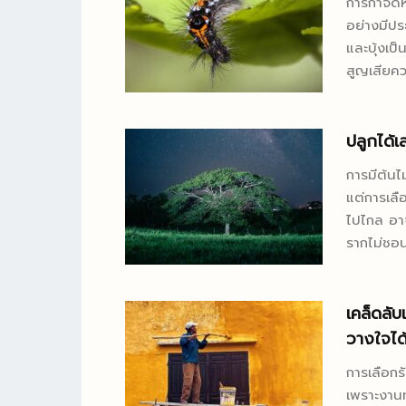
การกำจัดห
ขายคอนโด
อย่างมีปร
ไหน แหล่
และบุ้งเป็
บทความนี้เลย ก๋วยจั๊บ เกาเหลา ข้าวขาหมู เจ๊เ
สูญเสียค
เริ่มต้นท
กำจัดหนอน
ของคุณเป็
ธรรมชาติ ซึ่
จั๊บ เกาเห
ของต้นไม้
ปลูกได้เ
วนานกว่า 
ต้นไม้ ใบพ
การมีต้นไม
เรื่องของร
กันหลายวิธี เช่น 1.การใช้มือจับออก วิธีการนี้
แต่การเลื
มิตรต่อสิ
ไปไกล อาจ
หนอนและบุ
รากไม่ชอนไชมาแนะน
สามารถทำไ
หูหนู” เชื
หนามของบุ
สูงประมา
จับออกมาแ
บ้านประมา
เคล็ดลับ
ทิ้งในถังข
วางใจได
2.ใช้สารส
วิธีที่ปลอ
การเลือกร
เพราะงานท