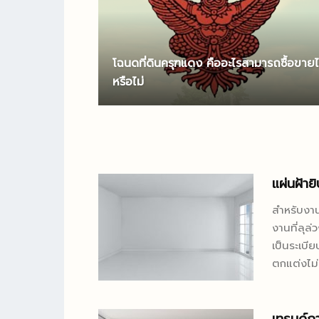
โฉนดที่ดินครุฑแดง คืออะไรสามารถซื้อขายไ
หรือไม่
แผ่นฝ้าย
สำหรับงาน
งานที่ลุล
เป็นระเบี
ตกแต่งไม่
มักจะเป็น
เรียบร้อย ก็สา
พบเห็นสาย