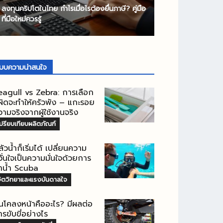
ลงทุนคริปโตในไทย กำไรเมื่อไรต้องยื่นภาษี? คู่มือ
ที่มือใหม่ควรรู้
บบความน่าสนใจ
eagull vs Zebra: การเลือก
ี่ผิดจะทำให้ครัวพัง – แกะรอย
วามจริงจากผู้ใช้งานจริง
ปรียบเทียบผลิตภัณฑ์
ัวน้ำก็เริ่มได้ เปลี่ยนความ
วั่นใจเป็นความมั่นใจด้วยการ
ำน้ำ Scuba
จิตวิทยาและแรงบันดาลใจ
ันโคลงหน้าคืออะไร? มีผลต่อ
รขับขี่อย่างไร