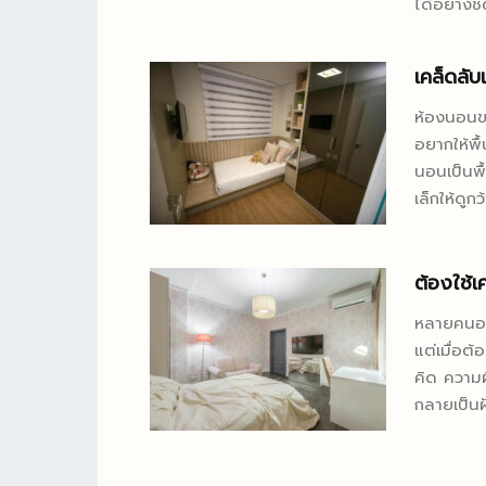
ได้อย่างช
ที่สุด เพ
อย่างกลมก
แวดล้อมที
ขนาดจริงของมัน บทความนี้จะเจาะลึกไปย
เคล็ดลับ
อย่างถูกว
ครัวขนาดเล
ของเครื่อ
ต้องเสียค่
ห้องนอนข
หรือการบำร
วางแผนพื้น
อยากให้พื้
เครื่องต่
เฟอร์นิเจ
นอนเป็นพื
การวินิจฉ
ใช้งานจริง
เล็กให้ดูก
ต้องใช้พื
ของการจัด
เช่น โซนเ
การเลือกใ
ให้ทุกตาร
ชาญฉลาด ล
ต้องใช้เ
พิจารณา: เลือกใช้อุปกรณ์ครัวแบบ Built-in ใช้ความสูงของผนังให้เป็
เทคนิคเหล่
หลายคนอย
ประโยชน์ ยึดหลัก "ใช้น้อยแต่ใช้ครบ" เฟอร์นิเจอร์ลอยตัว ปรับเปลี่ยน
มากกว่าที่เป
แต่เมื่อต
ได้...
จัดพื้นที
คิด ความ
พบว่าการแ
กลายเป็นฝั
เป็นหัวใจห
บางครั้งต
พื้นที่จน
ไม่ครบถ้วน เพื่อให้คุณไม่ต้องเสียเวลากลับไปเริ่มใหม่ บทความ
จากจุดต่า