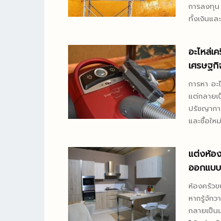
การลงทุน
ทั้งเงินแ
คุณภาพที่คุณสามารถ
หมายถึงเพ
อะไหล่เค
สม และควา
เศรษฐก
จะช่วยให้คุ
ทาสีคุณภ
การหา อะไห
การใช้งาน
แต่กลายเ
และสภาพอา
ปรัชญาการใ
ทรัพย์สิน
และซื้อใหม่ท
จะทำให้คุณ
สนใจคือ ค
จะรู้วิธีก
โบราณ แต่
แต่งห้อง
อากาศและก
บำรุงรักษา
ออกแบบ
ทาสีคุณภ
ขยะอิเล็กทรอนิ
สภาพแวดล
อะไหล่ที่เ
ห้องครัวข
ประทับใจให้กับผู้มาเยือน 
ช่วยให้เรา
หากรู้จัก
บริการรับ
สาเหตุการเ
กลายเป็นม
ทาสีทั่วไ
อะไหล่มีปร