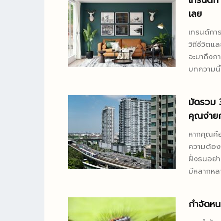
เทรนด์ก
ฝ้ายิปซั่ม
เลย
ที่มีความ
เทรนด์การ
ปซั่มทีบาร
วิถีชีวิต
แผ่นฝ้ายิป
จะมาถึงภา
และงานตกแ
บทความนี
การสำหรับต
เห็นภาพ ติดตามได้เลย โทนส
ครีม น้ำต
มัดรวม 
ในปี 2024
คุณง่ายก
หากคุณคือ
ความต้องก
ฝั่งธนอย
มีหลากหลา
ล่วงหน้า 
เอาไว้บ้า
กำจัดหนอ
ต่างๆ บทความนี้อาสานำเอารีวิวร้านอาหารและไลฟ์สไตล์ต่างๆ ในย่าน
ตลาดพลูมา