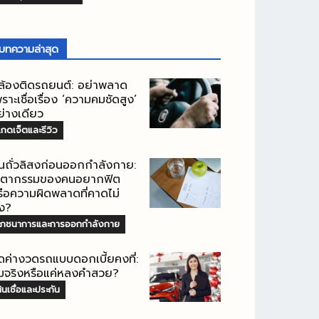
บทความล่าสุด
ล้องติดรถยนต์: อย่าพลาด
ราะเชื่อเรื่อง ‘ความคมชัดสูง’
ย่างเดียว
กดเจ็ตและรีวิว
ินถั่วลิสงก่อนออกกำลังกาย:
ะตากรรมของคนอยากฟิต
รือความผิดพลาดที่คาดไม่
ึง?
โภชนาการและการออกกำลังกาย
ิดค่างวดรถแบบดอกเบี้ยคงที่:
ุ้มจริงหรือแค่หลงคำสวย?
ินเชื่อและประกัน