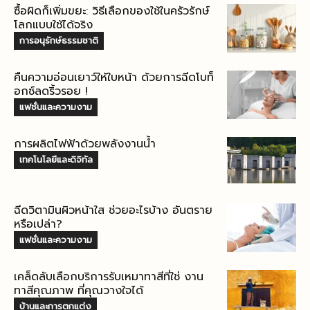
ซื้อผิดก็เพิ่มขยะ: วิธีเลือกของใช้ในครัวรักษ์
โลกแบบใช้ได้จริง
การอนุรักษ์ธรรมชาติ
คืนความอ่อนเยาว์ให้ใบหน้า ด้วยการฉีดโบท็
อกซ์ลดริ้วรอย !
แฟชั่นและความงาม
การผลิตไฟฟ้าด้วยพลังงานน้ำ
เทคโนโลยีและดิจิทัล
ฉีดวิตามินผิวหน้าใส ช่วยอะไรบ้าง อันตราย
หรือเปล่า?
แฟชั่นและความงาม
เคล็ดลับเลือกบริการรับเหมาทาสีที่ใช่ งาน
ทาสีคุณภาพ ที่คุณวางใจได้
บ้านและการตกแต่ง