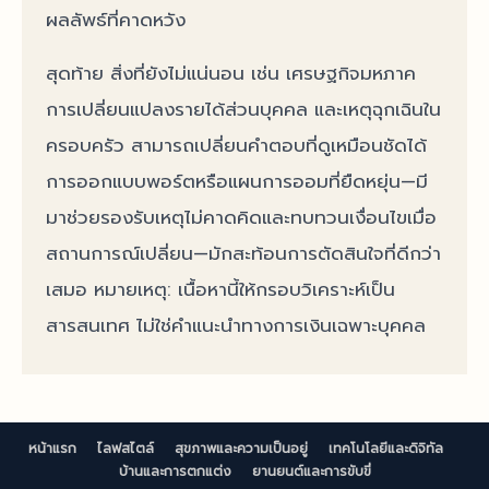
ผลลัพธ์ที่คาดหวัง
สุดท้าย สิ่งที่ยังไม่แน่นอน เช่น เศรษฐกิจมหภาค
การเปลี่ยนแปลงรายได้ส่วนบุคคล และเหตุฉุกเฉินใน
ครอบครัว สามารถเปลี่ยนคำตอบที่ดูเหมือนชัดได้
การออกแบบพอร์ตหรือแผนการออมที่ยืดหยุ่น—มี
มาช่วยรองรับเหตุไม่คาดคิดและทบทวนเงื่อนไขเมื่อ
สถานการณ์เปลี่ยน—มักสะท้อนการตัดสินใจที่ดีกว่า
เสมอ หมายเหตุ: เนื้อหานี้ให้กรอบวิเคราะห์เป็น
สารสนเทศ ไม่ใช่คำแนะนำทางการเงินเฉพาะบุคคล
หน้าแรก
ไลฟสไตล์
สุขภาพและความเป็นอยู่
เทคโนโลยีและดิจิทัล
บ้านและการตกแต่ง
ยานยนต์และการขับขี่