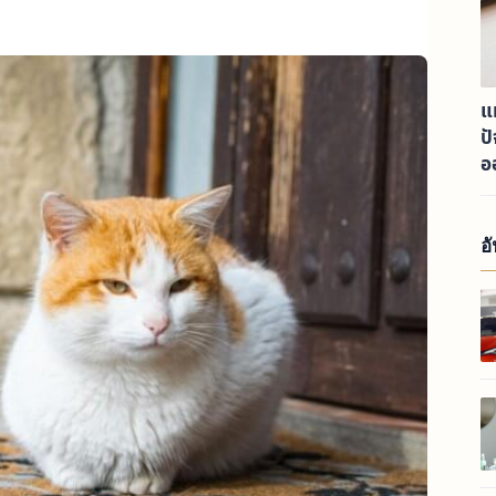
แ
ป
อ
อ