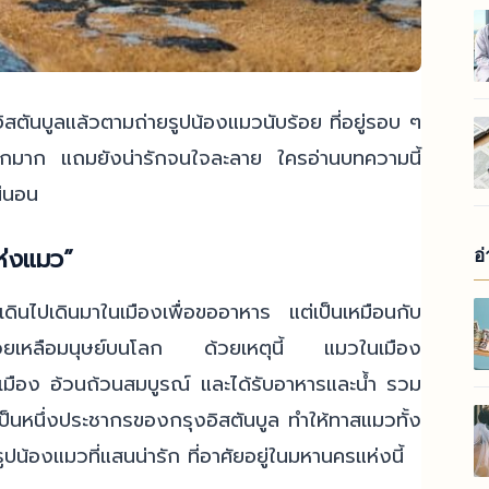
สตันบูลแล้วตามถ่ายรูปน้องแมวนับร้อย ที่อยู่รอบ ๆ
วดกมาก แถมยังน่ารักจนใจละลาย ใครอ่านบทความนี้
น่นอน
แห่งแมว”
อ
เดินไปเดินมาในเมืองเพื่อขออาหาร แต่เป็นเหมือนกับ
ช่วยเหลือมนุษย์บนโลก ด้วยเหตุนี้ แมวในเมือง
วเมือง อ้วนถ้วนสมบูรณ์ และได้รับอาหารและน้ำ รวม
นหนึ่งประชากรของกรุงอิสตันบูล ทำให้ทาสแมวทั้ง
ูปน้องแมวที่แสนน่ารัก ที่อาศัยอยู่ในมหานครแห่งนี้