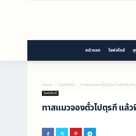
หน้าแรก
ไลฟสไตล์
ส
Home
ไลฟสไตล์
ทาสแมวจองตั๋วไปตุรกี แล้วฟินกับน
ไลฟสไตล์
ทาสแมวจองตั๋วไปตุรกี แล้วฟ