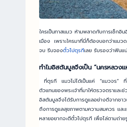
ใครเป็นทาสแมว ห้ามพลาดกับการเช็กอินอิ
เมือง เพราะใครมาที่นี่ก็ต้องบอกว่าแม
จบ รีบจอง
ตั๋วไปตุรกี
เลย รับรองว่าฟินแ
ทำไมอิสตันบูลจึงเป็น “นครหลวง
ที่ตุรกี แมวไม่ได้เป็นแค่ “แมวจร” ที่
ตัวแทนของพระเจ้าที่มาให้ตรวจตราและ
อิสตันบูลจึงได้รับการดูแลอย่างดีจากชา
ถึงการดูแลสุขภาพตามความสมควร และเป็
หลายอยากจะตีตั๋วไปตุรกี เพื่อไล่ตามถ่ายร