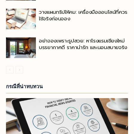
วางแผนทริปให้คม: เครื่องมือออนไลน์ที่ควร
ใช้จริงก่อนจอง
อย่าจองเพราะรูปสวย: หาโรงแรมเชียงใหม่
บรรยากาศดี ราคาน่ารัก และนอนสบายจริง
กรณีที่น่าทบทวน