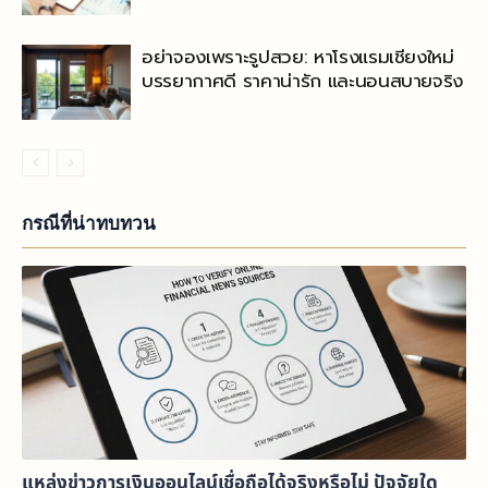
อย่าจองเพราะรูปสวย: หาโรงแรมเชียงใหม่
บรรยากาศดี ราคาน่ารัก และนอนสบายจริง
กรณีที่น่าทบทวน
แหล่งข่าวการเงินออนไลน์เชื่อถือได้จริงหรือไม่ ปัจจัยใด