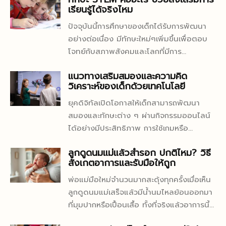
เรียนรู้ได้จริงไหม
ปัจจุบันนี้การศึกษาของเด็กได้รับการพัฒนา
อย่างต่อเนื่อง มีทักษะใหม่ๆเพิ่มขึ้นเพื่อตอบ
โจทย์กับสภาพสังคมและโลกที่มีการ
เปลี่ยนแปลงในทุกๆด้าน “STEM” ทักษะการ
แนวทางเสริมสมองและความคิด
เรียนรู้ที่กำลังเป็นที่ต้องการของโลก ที่ควรจะ
วิเคราะห์ของเด็กด้วยเทคโนโลยี
ปลูกฝังในตัวเด็กตั้งแต่ยังเล็กๆ แล้วทักษะ
STEM คืออะไร ช่วยพัฒนาเด็กได้อย่างไร เรา
ยุคดิจิทัลเปิดโอกาสให้เด็กสามารถพัฒนา
มาหาคำตอบไปพร้อมๆกัน ทักษะ STEM คือ
สมองและทักษะต่าง ๆ ผ่านกิจกรรมออนไลน์
อะไร? STEM นั้นมาจากอักษรตัวแรกของ 4
ได้อย่างมีประสิทธิภาพ การใช้เกมหรือ
ศาสตร์ ได้แก่ วิทยาศาสตร์ (Science)
แอปพลิเคชันที่ออกแบบเพื่อเสริม IQ ช่วยให้
ลูกดูดนมแม่แล้วสำรอก ปกติไหม? วิธี
เทคโนโลยี (Technology) วิศวกรรมศาสตร์
เด็กเรียนรู้การคิดวิเคราะห์ การแก้ปัญหา และ
สังเกตอาการและรับมือให้ถูก
(Engineering) และคณิตศาสตร์
ความคิดสร้างสรรค์ตั้งแต่ยังเล็ก การสร้าง
(Mathematics)...
เสริม IQ ด้วยดิจิทัลไม่ใช่เพียงแค่ให้เด็กเล่น
พ่อแม่มือใหม่จำนวนมากสะดุ้งทุกครั้งเมื่อเห็น
เกม แต่เป็นการเลือกเครื่องมือที่เหมาะสมกับวัย
ลูกดูดนมแม่เสร็จแล้วมีน้ำนมไหลย้อนออกมา
จัดสรรเวลาให้สมดุล และมีผู้ปกครองร่วม
ที่มุมปากหรือเปื้อนเสื้อ ทั้งที่จริงแล้วอาการนี้
กำกับ เพื่อให้เด็กพัฒนาทักษะอย่างเป็นระบบ
พบได้บ่อยมากในทารก โดยเฉพาะช่วง 2–6