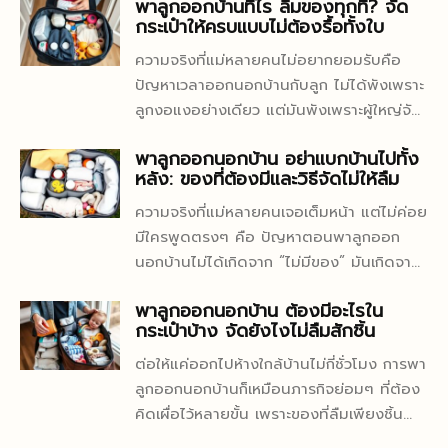
พาลูกออกบ้านทีไร ลืมของทุกที? จัด
และสนุกสนานไปพร้อมกัน ทำไมการสร้าง
เดือนแรก และในหลายกรณี ลูกสำรอกหลังดูด
กระเป๋าให้ครบแบบไม่ต้องรื้อทั้งใบ
เสริม IQ ลูกด้วยดิจิทัลจึงสำคัญในยุคนี้ โลก
นม ไม่ได้แปลว่าป่วยเสมอไป แต่เป็นผลจาก
ในปัจจุบันเปลี่ยนแปลงอย่างรวดเร็ว การ
ระบบย่อยอาหารที่ยังพัฒนาไม่เต็มที่ อย่างไร
ความจริงที่แม่หลายคนไม่อยากยอมรับคือ
พัฒนาสมองเด็กให้พร้อมรับเทคโนโลยีและ
ก็ดี ความกังวลของคนเป็นพ่อแม่ก็ไม่ใช่เรื่อง
ปัญหาเวลาออกนอกบ้านกับลูก ไม่ได้พังเพราะ
การเรียนรู้ใหม่ ๆ จึงมีความสำคัญ การใช้
เกินเหตุ เพราะ “สำรอก” อาจเป็นได้ตั้งแต่
ลูกงอแงอย่างเดียว แต่มันพังเพราะผู้ใหญ่จัด
ดิจิทัลอย่างมีแผนช่วยเพิ่มสมาธิ การวิเคราะห์
เรื่องปกติของวัย ไปจนถึงสัญญาณเตือนที่
ของแบบเดาเอา หยิบตามความกลัว ใส่เผื่อไป
และความสามารถในการแก้ปัญหา เด็กที่ได้รับ
พาลูกออกนอกบ้าน อย่าแบกบ้านไปทั้ง
ควรให้แพทย์ตรวจ บทความนี้จะพาไล่ดูตั้งแต่
หมด แล้วพอถึงเวลาต้องใช้จริง กลับควานไม่
หลัง: ของที่ต้องมีและวิธีจัดไม่ให้ลืม
การกระตุ้นด้วยกิจกรรมดิจิทัลจะสามารถปรับ
สาเหตุ วิธีสังเกตว่าแบบไหนยังปกติ ไปจนถึง
เจอ ทิชชูเปียกอยู่ก้นกระเป๋า เสื้อสำรองยัดปน
ตัวเข้ากับสถานการณ์ใหม่ ๆ ได้ดี...
วิธีรับมือที่ช่วยให้ลูกสบายท้องขึ้นจริงในชีวิต
กับขวดนม ถุงใส่ผ้าเปื้อนหายไปไหนไม่รู้
ความจริงที่แม่หลายคนเจอเต็มหน้า แต่ไม่ค่อย
ประจำวันทำไมทารกถึงสำรอกหลังดูดนมแม่
สุดท้ายยืนเหงื่อตกอยู่หน้าห้องน้ำ ลูกดิ้น มือก็
มีใครพูดตรงๆ คือ ปัญหาตอนพาลูกออก
สาเหตุหลักมักมาจากหูรูดระหว่างหลอดอาหาร
ไม่ว่างอีกข้าง ที่น่าหงุดหงิดกว่าคือข้อมูลใน
นอกบ้านไม่ได้เกิดจาก “ไม่มีของ” มันเกิดจาก
กับกระเพาะของทารกยังปิดได้ไม่แน่นนัก เมื่อ
หน้าแรกของ Google มักชอบแจกเช็กลิสต์
“มีของเยอะ แต่หยิบไม่ทัน” ต่างหาก ตอนลูก
กินนมแล้วกระเพาะถูกเติมเต็มเร็ว น้ำนมจึงไหล
พาลูกออกนอกบ้าน ต้องมีอะไรใน
ยาวเป็นหางว่าว ราวกับทุกบ้านต้องแบกครึ่ง
หิวจริง ผ้าอ้อมดันอยู่ก้นกระเป๋า ตอนลูกเลอะ
กระเป๋าบ้าง จัดยังไงไม่ลืมสักชิ้น
ย้อนกลับขึ้นมาได้ง่าย โดยเฉพาะถ้าลูกดูดไว
ห้องเด็กออกไปด้วยกันหมด ทั้งที่โจทย์จริง
จริง ทิชชูเปียกดันหาย ตอนร้องลั่นร้านกาแฟ
กลืนลมเยอะ หรือถูกจับเปลี่ยนท่าทันทีหลังมื้อ
ไม่ใช่ “ต้องเอาอะไรไปบ้าง” อย่างเดียว แต่คือ
ของเล่นชิ้นที่ช่วยชีวิตดันกองอยู่บ้าน เช็กลิสต์
ต่อให้แค่ออกไปห้างใกล้บ้านไม่กี่ชั่วโมง การพา
อาหาร...
“ต้องหยิบอะไรให้เจอทันที”...
ยาวเป็นหางว่าวไม่ได้ช่วย ถ้ามันทำให้คุณต้อง
ลูกออกนอกบ้านก็เหมือนภารกิจย่อมๆ ที่ต้อง
คุ้ยกระเป๋าเหมือนคนกำลังงมหูฟังในสายไฟพัน
คิดเผื่อไว้หลายขั้น เพราะของที่ลืมเพียงชิ้น
กัน คอนเทนต์ส่วนใหญ่ชอบสอนแบบเหมารวม
เดียวอาจทำให้ทั้งทริปสะดุดได้ทันที ไม่ว่าจะ