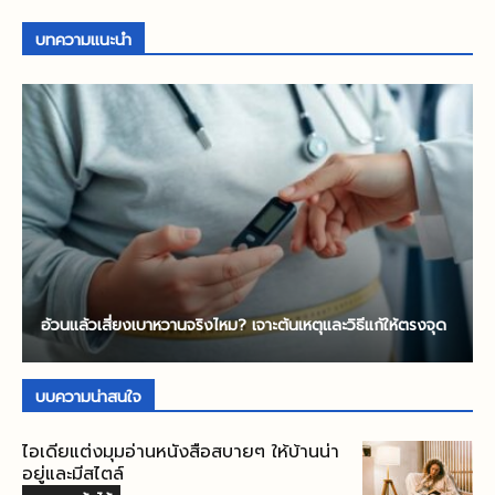
ใส่ไปให้หมด เผื่อไว้ก่อน แล้วจบด้วยกระเป๋า
เป็นผ้าอ้อม ขวดน้ำ เสื้อสำรอง หรือทิชชูเปียก
บทความแนะนำ
หนักเหมือนขนของย้ายหอ แถมยังลืมของที่
หลายบ้านจึงเริ่มจากการมี กระเป๋าคุณแม่ ที่
ต้องใช้จริงใน 10...
พร้อมหยิบแล้วไปได้เลย แต่คำถามสำคัญคือ
ควรมีอะไรอยู่ในนั้นบ้าง และจัดอย่างไรให้ไม่
รื้อหาทุกครั้งที่ลูกงอแง หัวใจของเรื่องนี้ไม่ใช่
การพกของให้เยอะที่สุด แต่คือการพกให้ พอดี
ใช้จริง และหยิบทันเวลา ยิ่งจัดเป็นระบบมาก
เท่าไร คุณแม่ก็ยิ่งเบาแรงและมีสมาธิกับลูก
มากขึ้น บทความนี้จะไล่ตั้งแต่ของจำเป็นพื้น
ฐาน ไปจนถึงวิธีจัดกระเป๋าแบบไม่ลืม...
อ้วนแล้วเสี่ยงเบาหวานจริงไหม? เจาะต้นเหตุและวิธีแก้ให้ตรงจุด
บบความน่าสนใจ
ไอเดียแต่งมุมอ่านหนังสือสบายๆ ให้บ้านน่า
อยู่และมีสไตล์