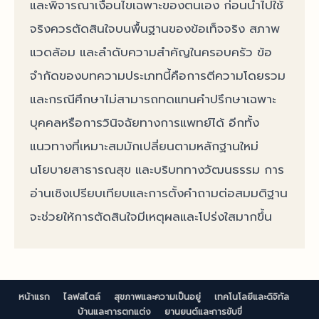
และพิจารณาเงื่อนไขเฉพาะของตนเอง ก่อนนำไปใช้
จริงควรตัดสินใจบนพื้นฐานของข้อเท็จจริง สภาพ
แวดล้อม และลำดับความสำคัญในครอบครัว ข้อ
จำกัดของบทความประเภทนี้คือการตีความโดยรวม
และกรณีศึกษาไม่สามารถทดแทนคำปรึกษาเฉพาะ
บุคคลหรือการวินิจฉัยทางการแพทย์ได้ อีกทั้ง
แนวทางที่เหมาะสมมักเปลี่ยนตามหลักฐานใหม่
นโยบายสาธารณสุข และบริบททางวัฒนธรรม การ
อ่านเชิงเปรียบเทียบและการตั้งคำถามต่อสมมติฐาน
จะช่วยให้การตัดสินใจมีเหตุผลและโปร่งใสมากขึ้น
หน้าแรก
ไลฟสไตล์
สุขภาพและความเป็นอยู่
เทคโนโลยีและดิจิทัล
บ้านและการตกแต่ง
ยานยนต์และการขับขี่