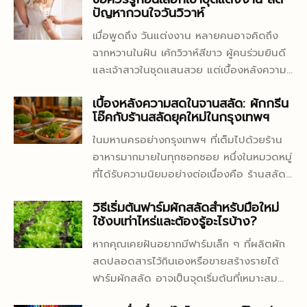
ปัญหากวนใจวันวิวาห์
เมื่อพูดถึง วันแต่งงาน หลายคนอาจคิดถึง
ฉากหวานในฝัน เค้กวิวาห์สีขาว ผู้คนร่วมยินดี
และเจ้าสาวในชุดแสนสวย แต่เบื้องหลังความ
งดงามเหล่านั้นกลับเต็มไปด้วยการวางแผน
เบื้องหลังความสดในจานสลัด: ผักกรีน
ล่วงหน้าที่ละเอียดและรอบคอบ หนึ่งในปัจจัย
โอ๊คกับร้านสลัดยุคใหม่ในกรุงเทพฯ
สำคัญที่สุดที่มักสร้างทั้งความสุขและความ
กังวลให้กับเจ้าสาวคือ ชุดแต่งงาน ซึ่งไม่ใช่
ในมหานครอย่างกรุงเทพฯ ที่เต็มไปด้วยร้าน
เพียงแค่ความสวยงามเท่านั้น แต่ยังรวมถึง
อาหารมากมายในทุกซอกซอย หนึ่งในหมวดหมู่
ความเหมาะสม ความคุ้มค่า และความสบายใน
ที่ได้รับความนิยมอย่างต่อเนื่องคือ ร้านสลัด
วันสำคัญอีกด้วย สำหรับเจ้าสาวหลายคนที่
เพื่อสุขภาพ ซึ่งปัจจุบันไม่ได้มีแค่ความเขียว
วิธีเริ่มต้นฟาร์มผักสลัดสำหรับมือใหม่
ต้องการประหยัดงบหรือไม่อยากลงทุนกับชุดที่
สดของผัก แต่ยังรวมถึงความคิดสร้างสรรค์
ใช้งบเท่าไหร่และต้องรู้อะไรบ้าง?
ใส่เพียงครั้งเดียว การ เช่าชุดแต่งงาน กลาย
ในการออกแบบเมนูที่ทั้งอร่อย สวย และตอบ
เป็นทางเลือกยอดนิยม แต่การเช่าชุดให้ได้ดี
โจทย์คนรักสุขภาพอย่างแท้จริง และถ้ามีผัก
หากคุณเคยฝันอยากมีฟาร์มเล็ก ๆ ที่ผลิตผัก
ไม่ใช่แค่เดินเข้าไปร้านแล้วเลือกชุดที่สวยที่สุด
ชนิดใดที่แทบจะเป็นหัวใจของร้านสลัดเกือบทุก
สดปลอดสารไว้กินเองหรือขายสร้างรายได้
เพราะเบื้องหลังยังมีรายละเอียดปลีกย่อย
ร้านในเมืองหลวง ผักนั้นก็คือ กรีนโอ๊ค — ผัก
ฟาร์มผักสลัด อาจเป็นจุดเริ่มต้นที่เหมาะสม
มากมายที่คุณควรทราบก่อนตัดสินใจ เพื่อ
ใบหยิกสีเขียวอ่อน ที่ไม่เพียงแค่หน้าตาดี แต่
ที่สุด ด้วยเทรนด์สุขภาพที่มาแรงต่อเนื่อง ผัก