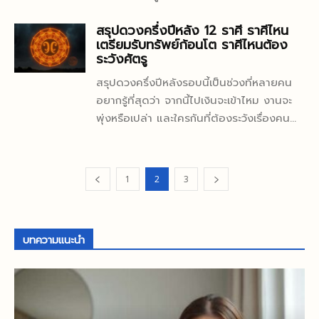
ความวิจิตรของเจดีย์หรือพระราชวัง แต่คือ
เกิดขึ้นบ่อยกว่าที่คิด และถ้าคุณกำลังกังวลว่า
ฐานะได้เช่นกัน...
สรุปดวงครึ่งปีหลัง 12 ราศี ราศีไหน
การมองทั้งเมืองในฐานะงานออกแบบที่มีความ
ยื่นภาษีผิด แล้วจะเริ่มแก้ตรงไหนก่อน
เตรียมรับทรัพย์ก้อนโต ราศีไหนต้อง
หมายทางประวัติศาสตร์ซ่อนอยู่ทุกชั้น คำถาม
บทความนี้จะช่วยเรียงขั้นตอนให้เห็นภาพแบบ
ระวังศัตรู
ที่น่าสนใจก็คือ ถ้ามองด้วยสายตาของนัก
เข้าใจง่าย ไม่ตื่น ไม่มั่ว และไม่ปล่อยให้เรื่อง
สรุปดวงครึ่งปีหลังรอบนี้เป็นช่วงที่หลายคน
ประวัติศาสตร์ ความงามของหงสาวดีอยู่ตรง
เล็กกลายเป็นเรื่องแพง สิ่งสำคัญที่สุดคือ
อยากรู้ที่สุดว่า จากนี้ไปเงินจะเข้าไหม งานจะ
ไหนกันแน่ อยู่ที่ยอดเจดีย์สีทองซึ่งมองเห็นแต่
อย่าคิดว่าพอยื่นไปแล้วจะย้อนกลับไม่ได้
พุ่งหรือเปล่า และใครกันที่ต้องระวังเรื่องคน
ไกล อยู่ที่ผังเมืองซึ่งจัดวางอย่างมีนัยทางการ
เพราะในทางปฏิบัติยังมีทางแก้ ไม่ว่าจะเป็นการ
รอบตัวเป็นพิเศษ เพราะจังหวะดวงช่วงครึ่งปี
เมือง หรืออยู่ที่การผสมผสานอิทธิพลมอญกับ
ขอแก้ไขข้อมูล การยื่นเพิ่มเติม หรือการเตรียม
หลังมักชัดกว่าต้นปี ทั้งเรื่องโอกาสใหม่ รายได้
พม่าจนเกิดเอกลักษณ์เฉพาะตัว คำตอบจริง ๆ
เอกสารชี้แจงในกรณีที่ข้อมูลกระทบยอดภาษีที่
ก้อนโต และแรงปะทะจากคนที่มองเราไม่ค่อยดี
อาจไม่ใช่อย่างใดอย่างหนึ่ง แต่เป็นความงาม
ต้องจ่ายหรือภาษีที่ขอคืน ประเด็นคือคุณต้อง
1
2
3
นัก บทความนี้สรุปแบบอ่านง่าย แต่ลงลึกกว่า
แบบที่เกิดจากหลายองค์ประกอบทำงานร่วมกัน
รู้ก่อนว่า “ผิดแบบไหน” และ “ควรแก้ผ่านช่อง
ดวงทั่วๆ ไป โดยมองจากภาพรวมของดาว
อย่างแนบแน่นความงามที่นักประวัติศาสตร์
ทางใด” เพื่อให้เสียเวลาน้อยที่สุดก่อนแก้ ต้อง
การเงิน ดาวงาน และดาวที่เกี่ยวกับการแข่งขัน
มองหา ไม่ได้มีแค่คำว่าสวยในทาง
แยกให้ออกว่าผิดแบบไหนข้อผิดพลาดในการ
บทความแนะนำ
เพื่อช่วยให้คุณเห็นว่าแต่ละราศีควร “เร่ง” เรื่อง
ประวัติศาสตร์ศิลป์ คำว่า...
ยื่นแบบภาษีไม่ได้มีน้ำหนักเท่ากันทั้งหมด...
ไหน และ “ผ่อน” เรื่องใด โดยเฉพาะประเด็น
ใหญ่สองเรื่องคือ รับทรัพย์ กับ...