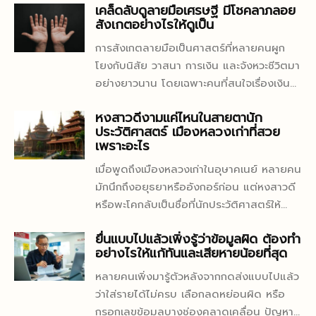
สุขภาพ และความสัมพันธ์ การเลือกสีที่เหมาะ
เคล็ดลับดูลายมือเศรษฐี มีโชคลาภลอย
แวดล้อม และการปรับตัวของระบบนิเวศ
เป็นมงคลหรือไม่ หรือทำไมคนบางกลุ่มถึง
สังเกตอย่างไรให้ดูเป็น
สมจึงสามารถเสริมดวงและลดผลกระทบด้าน
ชายฝั่ง แรงดึงดูดของดวงจันทร์และดวง
จริงจังกับการเปลี่ยนเบอร์จนชีวิตเปลี่ยนไป
ลบจากดาวต่างๆ สีโทนร้อน เช่น แดง ส้ม
อาทิตย์ แรงดึงดูดของดวงจันทร์มีบทบาท
อย่างเห็นได้ชัด คำตอบไม่ได้อยู่แค่ในตัวเลข
การสังเกตลายมือเป็นศาสตร์ที่หลายคนผูก
เหลือง มักเป็นสีที่ช่วยเพิ่มพลัง ความกล้า และ
สำคัญต่อระดับน้ำทะเล เนื่องจากดวงจันทร์อยู่
แต่แฝงไว้ด้วยการตีความ การวางโครงสร้าง
โยงกับนิสัย วาสนา การเงิน และจังหวะชีวิตมา
ความมั่นใจ...
ใกล้โลก การดึงดูดน้ำทะเลเกิดขึ้นบริเวณที่อยู่
และการสื่อสารพลังงานจากเบอร์นั้นสู่เจ้าของ
อย่างยาวนาน โดยเฉพาะคนที่สนใจเรื่องเงิน
ตรงข้ามกับดวงจันทร์ด้วย แรงดึงดูดนี้ทำให้
เบอร์โดยตรง แม้จะไม่มีการยืนยันทาง
ทองมักอยากรู้ว่า “ลายมือเศรษฐี” มีหน้าตา
เกิดกระแสน้ำขึ้นหรือที่เรียกว่า “น้ำขึ้น”
หงสาวดีงามแค่ไหนในสายตานัก
วิทยาศาสตร์ แต่ก็ปฏิเสธไม่ได้ว่าหลายคนรู้สึก
แบบไหน และพอจะบอกแนวโน้มของคนที่มี
ประวัติศาสตร์ เมืองหลวงเก่าที่สวย
นอกจากนี้ แรงดึงดูดของดวงอาทิตย์ก็มีส่วน
ถึงการเปลี่ยนแปลงเมื่อใช้เบอร์มงคล ดังนั้น
โอกาสรับทรัพย์แบบไม่คาดคิดได้หรือไม่ ใน
เพราะอะไร
แม้ว่าจะมีผลน้อยกว่าดวงจันทร์ แต่เมื่อดวง
จึงควรทำความเข้าใจให้ลึกขึ้นว่า “ดูดวงเบอร์
มุมของคนที่ชอบ ดูดวงโชคลาภ การดูลายมือ
อาทิตย์ ดวงจันทร์ และโลกอยู่ในแนวเดียวกัน
เมื่อพูดถึงเมืองหลวงเก่าในอุษาคเนย์ หลายคน
โทร” จริงๆ แล้วทำงานอย่างไร ศาสตร์นี้ตั้ง
จึงไม่ใช่แค่ความเชื่อสนุก ๆ แต่เป็นอีกวิธีหนึ่ง
จะเกิดปรากฏการณ์น้ำขึ้นสูงพิเศษที่เรียกว่า
มักนึกถึงอยุธยาหรืออังกอร์ก่อน แต่หงสาวดี
อยู่บนพื้นฐานอะไร และเบอร์แบบไหนที่ควร
ที่ช่วยมองภาพรวมของพลังงานชีวิตและ
“น้ำขึ้นสูงสุด” รายละเอียดแรงดึงดูด เช่น
หรือพะโคกลับเป็นชื่อที่นักประวัติศาสตร์ให้
ระวังหรือควรถือไว้ไม่ให้หลุดมือ ศาสตร์แห่ง
โอกาสทางการเงินได้อย่างน่าสนใจ สิ่งสำคัญ
ดวงจันทร์สร้างแรงดึงน้ำทะเลให้เกิดน้ำขึ้น ฝั่ง
ความสนใจไม่น้อย เพราะเมืองนี้ไม่ได้โดดเด่น
ตัวเลขกับเบอร์โทรศัพท์มือถือ ศาสตร์ของ
คือต้องเข้าใจก่อนว่า ลายมือไม่ใช่คำตัดสิน
ยื่นแบบไปแล้วเพิ่งรู้ว่าข้อมูลผิด ต้องทำ
ตรงข้ามเกิดน้ำขึ้นเช่นกัน ดวงอาทิตย์เสริม
แค่ฐานะศูนย์กลางการเมืองของพม่าในบางยุค
ตัวเลข (Numerology) เป็นรากฐานหลักของ
ตายตัว แต่เป็นเหมือนแผนที่ที่สะท้อนบุคลิก
อย่างไรให้แก้ทันและเสียหายน้อยที่สุด
แรงดึงในบางช่วงเวลา ...
เท่านั้น หากยังสะท้อนรสนิยมด้านศิลปกรรม
การดูดวงเบอร์โทรศัพท์ โดยเฉพาะการเชื่อม
วิธีคิด และจังหวะของโอกาสมากกว่า คนที่มี
ความศรัทธา และวิธีจัดระเบียบอำนาจผ่านสิ่ง
โยงตัวเลขแต่ละตัวกับพลังงานบางอย่าง เช่น
หลายคนเพิ่งมารู้ตัวหลังจากกดส่งแบบไปแล้ว
เส้นดีอาจไม่ได้รวยทันที หากไม่ลงมือสร้าง
ปลูกสร้างอย่างชัดเจนด้วย เวลาพูดถึง
เลข 5 สื่อถึงปัญญา เลข 9...
ว่าใส่รายได้ไม่ครบ เลือกลดหย่อนผิด หรือ
โอกาส ขณะที่บางคนแม้ลายมือธรรมดา แต่
สถาปัตยกรรมหงสาวดี จึงไม่ได้หมายถึงแค่
กรอกเลขข้อมูลบางช่องคลาดเคลื่อน ปัญหานี้
ขยัน อดทน และกล้าเปลี่ยนชีวิต ก็มีสิทธิ์พลิก