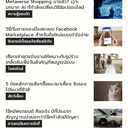
Metaverse Shopping มาแล้ว? เจาะ
บทบาท AI ที่กำลังเปลี่ยนวิธีช้อปออนไลน์
ความรู้รอบตัว
วิธีเริ่มขายของมือสองบน Facebook
Marketplace สำหรับมือใหม่แบบเข้าใจง่าย
อินเทอร์เน็ตและโซเชียลมีเดีย
เลือกเช่าชุดแต่งงานให้เหมาะกับรูปร่าง
เคล็ดลับเพื่อวันสำคัญที่สมบูรณ์แบบ
ไลฟสไตล์
5 ข้อหลักการเลือกซื้อแมวมาเลี้ยง รับรอง
ได้แมวดีชัวส์
สัตว์เลี้ยง
โช๊คอัพรถยนต์ คืออะไร มีกี่ประเภท
สัญญาณบ่งบอกว่าโช๊คกำลังมีปัญหา
ยานยนต์และการขับขี่