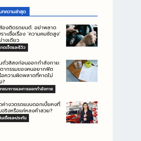
บทความล่าสุด
ล้องติดรถยนต์: อย่าพลาด
ราะเชื่อเรื่อง ‘ความคมชัดสูง’
ย่างเดียว
กดเจ็ตและรีวิว
ินถั่วลิสงก่อนออกกำลังกาย:
ะตากรรมของคนอยากฟิต
รือความผิดพลาดที่คาดไม่
ึง?
โภชนาการและการออกกำลังกาย
ิดค่างวดรถแบบดอกเบี้ยคงที่:
ุ้มจริงหรือแค่หลงคำสวย?
ินเชื่อและประกัน