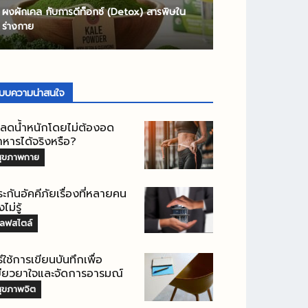
ผงผักเคล กับการดีท็อกซ์ (Detox) สารพิษใน
ร่างกาย
บบความน่าสนใจ
ะลดน้ำหนักโดยไม่ต้องอด
าหารได้จริงหรือ?
สุขภาพกาย
ะกันอัคคีภัยเรื่องที่หลายคน
งไม่รู้
ไลฟสไตล์
ธีใช้การเขียนบันทึกเพื่อ
ยียวยาใจและจัดการอารมณ์
สุขภาพจิต