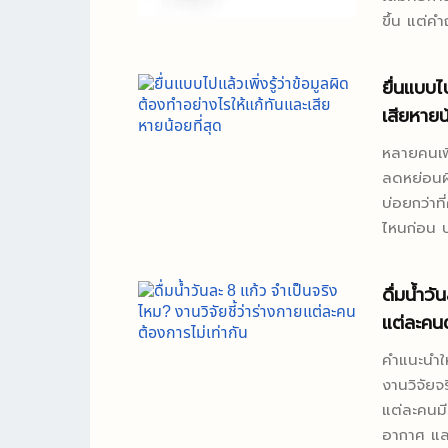
ราชวงศ์ถัง
ขึ้น แต่
กับการกินในชีวิตป
เป็นวัตถุ
ยื่นแบบไ
จริง ความ
เสียหายน้
อายุการเก
พาไล่ดูตั
หลายคนเพิ
คืออะไรผง
ลดหย่อนผิ
ขนาดเล็กม
บ่อยกว่าที
ผงละเอียด 
ไหนก่อน บ
ไม่มั่ว และไม่
อย่าคิดว่
ดื่มน้ำว
ไม่ว่าจะเ
แต่ละคนต
ชี้แจงในก
ประเด็นคื
คำแนะนำให้
ใด” เพื่อ
งานวิจัยจ
ผิดพลาดในก
แต่ละคนมี
อากาศ และ