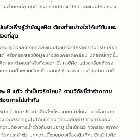
และราชวงศ์ซ่ง...
คำถามสำคัญคือ มันต่างจากแบบสดแค่ไหน และแบบไหนเหมาะ
ระจำวันมากกว่ากัน ถ้ามองเผินๆ หลายคนอาจคิดว่า
ดิบชนิดเดียวกัน แค่ต่างรูปแบบการขายเท่านั้น แต่ในความเป็น
ปแล้วเพิ่งรู้ว่าข้อมูลผิด ต้องทำอย่างไรให้แก้ทันและ
ต่างระหว่างแบบผงกับแบบสดมีผลทั้งเรื่องรสสัมผัส วิธีใช้
อยที่สุด
็บรักษา ไปจนถึงคุณค่าทางโภชนาการบางส่วน บทความนี้จะ
้งแต่ภาพกว้างไปจนถึงรายละเอียดที่คนเลือกซื้อควรรู้ผงไข่ผำ
่งมารู้ตัวหลังจากกดส่งแบบไปแล้วว่าใส่รายได้ไม่ครบ เลือก
ไข่ผำ คือผลิตภัณฑ์ที่ได้จากการนำไข่ผำสด ซึ่งเป็นพืชน้ำ
ด หรือกรอกเลขข้อมูลบางช่องคลาดเคลื่อน ปัญหานี้เกิดขึ้น
ากในกลุ่ม Wolffia มาผ่านกระบวนการทำให้แห้ง แล้วบดเป็น
่คิด และถ้าคุณกำลังกังวลว่า ยื่นภาษีผิด แล้วจะเริ่มแก้ตรง
จุดประสงค์หลักคือเพื่อให้เก็บได้นาน...
ทความนี้จะช่วยเรียงขั้นตอนให้เห็นภาพแบบเข้าใจง่าย ไม่ตื่น
ปล่อยให้เรื่องเล็กกลายเป็นเรื่องแพง สิ่งสำคัญที่สุดคือ
าพอยื่นไปแล้วจะย้อนกลับไม่ได้ เพราะในทางปฏิบัติยังมีทางแก้
ันละ 8 แก้ว จำเป็นจริงไหม? งานวิจัยชี้ว่าร่างกาย
ป็นการขอแก้ไขข้อมูล การยื่นเพิ่มเติม หรือการเตรียมเอกสาร
้องการไม่เท่ากัน
รณีที่ข้อมูลกระทบยอดภาษีที่ต้องจ่ายหรือภาษีที่ขอคืน
อคุณต้องรู้ก่อนว่า “ผิดแบบไหน” และ “ควรแก้ผ่านช่องทาง
ดื่มน้ำวันละ 8 แก้วเป็นสิ่งที่หลายคนจำขึ้นใจ แต่เมื่อดูจาก
ให้เสียเวลาน้อยที่สุดก่อนแก้ ต้องแยกให้ออกว่าผิดแบบไหนข้อ
ริง จะพบว่ากฎนี้ไม่ได้ใช้ได้กับทุกคนเสมอไป ร่างกายของ
ารยื่นแบบภาษีไม่ได้มีน้ำหนักเท่ากันทั้งหมด...
ความต้องการน้ำต่างกันตามอายุ น้ำหนักตัว กิจกรรม สภาพ
โรคประจำตัว บทความนี้ชวนมองเรื่องเดิมที่คนมักเข้าใจผิด