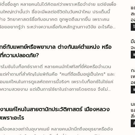
ตั้งชื่อลูก หลายคนไม่ได้คิดแค่ว่าเพราะหรือจำง่าย แต่ยังเผื่อ
แต
ใหญ่กว่านั้นว่า ชื่อจะมีผลต่อชีวิตในวันหน้าไหม ประเด็นนี้
ส
่าง วิทยาศาสตร์ชื่อกับอนาคต ถูกพูดถึงมากขึ้น เพราะคน
อ
้อยอยากรู้ว่า ระหว่างความเชื่อกับหลักฐานทางวิจัย อะไรคือ
ไ
อ ชื่อไม่ได้เป็นเวทมนตร์ที่กำหนด
ม
ไม่ใช่สิ่งเป็นกลางเสียทีเดียว งานวิจัยจากจิตวิทยาสังคม
อกซ์กับแพทย์หรือพยาบาล ต่างกันแค่ตำแหน่ง หรือ
จะ
ร์ และภาษาศาสตร์ชี้ตรงกันว่า ชื่อสามารถส่งผลต่อ ความ
ที่ความปลอดภัย?
แ
รก การถูกมองเห็น และโอกาสบางอย่างในชีวิตได้ เพียงแต่
กิดผ่านการรับรู้ของคนอื่น...
ปรโมชันโบท็อกซ์ราคาดี หลายคนมักโฟกัสที่ยี่ห้อหรือจำนวน
ก
แต่คำถามที่สำคัญไม่แพ้กันคือ *คนที่ถือเข็มอยู่เป็นใคร* และ
เพ
อมแค่ไหนในการดูแลหัตถการนี้จริงๆ เพราะโบท็อกซ์ไม่ใช่แค่
อ
่อความสวยงาม แต่เป็นการใช้ยาในร่างกายโดยตรง จึงไม่
แ
จำนวนมากจะเริ่มค้นหาว่า ใครฉีดโบท็อกซ์ได้ และควรเลือกทำ
น
ไม่ได้เป็นการเปรียบเทียบว่าอาชีพไหน
งามแค่ไหนในสายตานักประวัติศาสตร์ เมืองหลวง
แส
” แต่อยู่ที่ *ขอบเขตวิชาชีพ ความรับผิดชอบ และความสามารถ
สิ
วยเพราะอะไร
ือกับความเสี่ยง* มากกว่า เพราะในโลกความจริง ความ
ส
งการฉีดโบท็อกซ์ไม่ได้วัดจากป้ายหน้าห้องเพียงอย่างเดียว
ึงเมืองหลวงเก่าในอุษาคเนย์ หลายคนมักนึกถึงอยุธยาหรืออัง
กคนประเมินเคส คนวางแผนการรักษา และคนที่พร้อมแก้ปัญหา