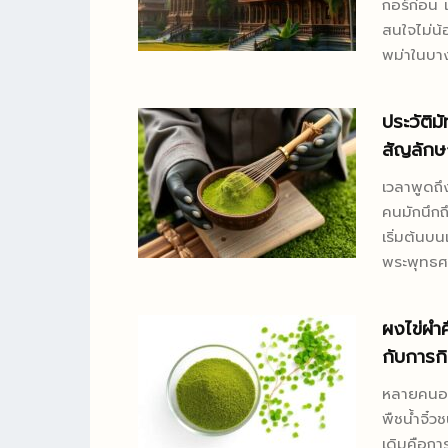
กอร์ก่อน 
ได้ทันทีห
สนใจไม่น้
โบท็อกซ์ค
พม่าในบาง
และวิธีจั
สถาปัตยกร
ประวัติม
พระราชวั
สัญลักษณ
ทางประวัติศาสตร์ซ่อน
สายตาของ
เวลาพูดถึง
อยู่ที่ยอด
คนมักนึกถึ
นัยทางกา
เริ่มต้นบ
เอกลักษณ์
พระพุทธศ
ความงามแ
กินเวลาหลายร้อยปี สิ่งที่ทำให้มัทฉ
ความงามที
เป็นตัวอย
ผงไข่ผำ
ประวัติศาส
กลายเป็นเ
กับการก
ชาที่พิถีพ
จึงไม่ใช่
หลายคนอาจ
รสนิยมที่ถ
พืชน้ำจิ๋ว
หากตอบแบบ
เดิมคือกา