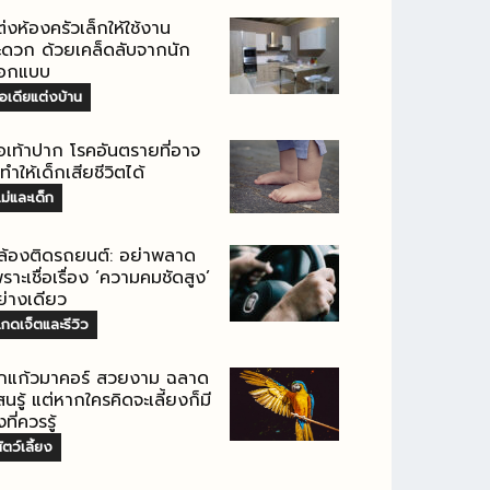
่งห้องครัวเล็กให้ใช้งาน
ะดวก ด้วยเคล็ดลับจากนัก
อกแบบ
อเดียแต่งบ้าน
ือเท้าปาก โรคอันตรายที่อาจ
ทำให้เด็กเสียชีวิตได้
ม่และเด็ก
ล้องติดรถยนต์: อย่าพลาด
ราะเชื่อเรื่อง ‘ความคมชัดสูง’
ย่างเดียว
กดเจ็ตและรีวิว
กแก้วมาคอร์ สวยงาม ฉลาด
นรู้ แต่หากใครคิดจะเลี้ยงก็มี
่งที่ควรรู้
ัตว์เลี้ยง