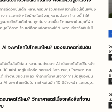
ละนโยบายวัคซีนเด็กในไทย พ่อแม่ควรรู้อะไรบ้าง
ะวิธีจัดการเวลาให้เร็วขึ้น เมื่อรวมกับพฤติกรรมออนไลน์ของ
งการฉีดวัคซีนเด็ก หลายครอบครัวมักสงสัยว่าเรื่องนี้เป็นเพียง
อยู่แล้ว...
างการแพทย์ หรือมีผลในเชิงกฎหมายด้วย คำถามนี้ทำให้
ฎหมายวัคซีนเด็กไทย ถูกค้นหามากขึ้น โดยเฉพาะในยุคที่พ่อ
ข้อมูลได้รวดเร็ว แต่ก็ต้องคัดกรองให้ดี เพราะเรื่องวัคซีนไม่ได้
กับลูกของเราเท่านั้น ยังโยงไปถึงระบบสาธารณสุข โรงเรียน
องสังคมโดยรวม ในความเป็นจริง ไทยไม่ได้ใช้
จ
งคับฉีดทุกเข็มแบบมีโทษอาญา” เหมือนบางประเทศ แต่เลือก
ี AI จะพาโลกไปไกลแค่ไหน? มองอนาคตที่เริ่มต้น
อ
เชิงนโยบายสาธารณสุขที่เข้มแข็งกว่า คือจัดวัคซีนพื้นฐานให้
ึงได้ง่าย มีระบบติดตาม และผลักดันผ่านหน่วยบริการใกล้บ้าน
ับไปเมื่อสิบปีก่อน หลายคนยังมอง AI เป็นเทคโนโลยีในหนัง
จะพาไล่เรียงตั้งแต่ฐานกฎหมาย นโยบายรัฐ ไปจนถึงสิทธิ
ันนี้มันเข้าไปอยู่ในมือถือ รถยนต์ ห้องประชุม โรงพยาบาล
ปร
ของผู้ปกครอง...
ยั
โต๊ะทำงานของเราแล้ว คำถามที่น่าสนใจกว่าการมีอยู่ของมัน
 AI จะพาโลกเดินไปทางไหนในอีก 10 ปีข้างหน้า และมนุษย์
มได้อยู่หรือไม่ คำตอบไม่ได้มีแค่ด้านสวยงามหรือ
วิ
งวลเพียงอย่างเดียว เพราะ AI กำลังเปลี่ยนสถานะจาก “เครื่อง
ดอนาคตได้ไหม? วิทยาศาสตร์เบื้องหลังสิ่งที่งาน
เ
” ไปสู่ “โครงสร้างพื้นฐานใหม่”...
พบ