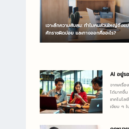
เจาะลึกความสับสน: ทำไมคนส่วนใหญ่ถึงแ
ศักราชผิดบ่อย และทางออกคืออะไร?
AI อยู่ร
จากเครื่อ
ได้มากขึ้น
เทคโนโลยี
เงียบ ๆ ใ
หลายคนแบ
บางคนใช้ฝึ
น่าสนใจคือ