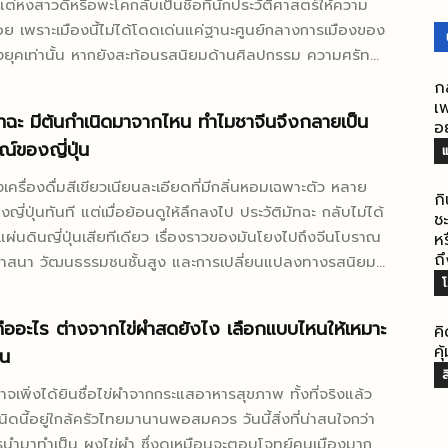
แต่หงสาวดีหรือพะโคกลับเป็นชื่อที่นักประวัติศาสตร์ให้ความ
ากเกิดเรื่องไม่คาดคิดทำไมคำถามนี้ถึงสำคัญกว่าที่หลายคนคิด
อย เพราะเมืองนี้ไม่ได้โดดเด่นแค่ฐานะศูนย์กลางการเมืองของ
ือสาร botulinum...
ยุคเท่านั้น หากยังสะท้อนรสนิยมด้านศิลปกรรม ความศรัทธา
ดระเบียบอำนาจผ่านสิ่งปลูกสร้างอย่างชัดเจนด้วย เวลาพูดถึง
ก
รมหงสาวดี จึงไม่ได้หมายถึงแค่ความวิจิตรของเจดีย์หรือ
เพ
ัทฉะ มีต้นกำเนิดมาจากไหน ทำไมชาจีนจึงกลายเป็น
อ
ง แต่คือการมองทั้งเมืองในฐานะงานออกแบบที่มีความหมาย
์ของญี่ปุ่น
แ
อยู่ทุกชั้น คำถามที่น่าสนใจก็คือ ถ้ามองด้วย
นักประวัติศาสตร์ ความงามของหงสาวดีอยู่ตรงไหนกันแน่
เครื่องดื่มสีเขียวเนียนละเอียดที่มีกลิ่นหอมเฉพาะตัว หลาย
ก
เจดีย์สีทองซึ่งมองเห็นแต่ไกล อยู่ที่ผังเมืองซึ่งจัดวางอย่างมี
งญี่ปุ่นทันที แต่เมื่อย้อนดูให้ลึกลงไป ประวัติมัทฉะ กลับไม่ได้
ช
รเมือง หรืออยู่ที่การผสมผสานอิทธิพลมอญกับพม่าจนเกิด
นแผ่นดินญี่ปุ่นเสียทีเดียว เรื่องราวของมันโยงไปถึงจีนโบราณ
ห
เฉพาะตัว คำตอบจริง ๆ อาจไม่ใช่อย่างใดอย่างหนึ่ง แต่เป็น
ถ
าสนา วัฒนธรรมชนชั้นสูง และการเปลี่ยนแปลงทางรสนิยมที่
บบที่เกิดจากหลายองค์ประกอบทำงานร่วมกันอย่างแนบแน่น
ะน่าสนใจกว่าแค่การเป็นชา ก็คือมัน
่นักประวัติศาสตร์มองหา ไม่ได้มีแค่คำว่าสวยในทาง
่างชัดเจนของวัฒนธรรมที่ “เดินทาง” แล้วถูกตีความใหม่จน
คืออะไร ต่างจากไข่ผำสดยังไง เลือกแบบไหนให้เหมาะ
ตร์ศิลป์ คำว่า...
ค
อกลักษณ์ของอีกประเทศหนึ่ง จากผงชาที่เคยใช้ในจีน สู่พิธีชง
ค
ิน
ิถันของญี่ปุ่น และต่อยอดจนเป็นสินค้าระดับโลกในปัจจุบัน นี่
ส
แค่เรื่องของชา แต่เป็นเรื่องของอารยธรรม ความทรงจำ และ
เพิ่งได้ยินชื่อไข่ผำจากกระแสอาหารสุขภาพ ทั้งที่จริงแล้ว
ูกสร้างขึ้นใหม่มัทฉะมีต้นกำเนิดจากจีน ไม่ใช่ญี่ปุ่นโดยตรง
ชนิดนี้อยู่ใกล้ครัวไทยมานานพอสมควร วันนี้สิ่งที่น่าสนใจกว่า
สั้นที่สุด ต้นกำเนิดของมัทฉะต้องย้อนไปที่ จีนในสมัย
รนำมาทำเป็น ผงไข่ผำ ซึ่งดูเหมือนจะตอบโจทย์คนเมืองมาก