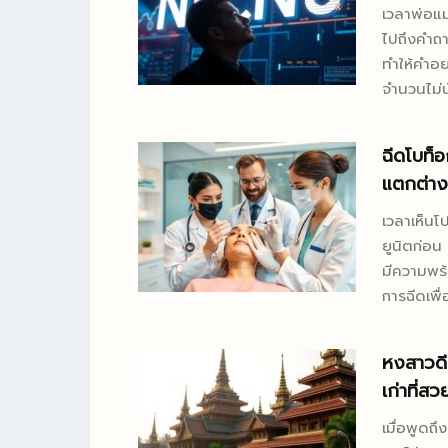
เวลาพ่อแม่
ไปถึงคำถาม
ทำให้คำอย
จำนวนไม่น
สิ่งที่อธิบายได้จริง คำตอบสั้น ๆ คื
ชะตา แต่ก็
ฉีดโบท็
เศรษฐศาสต
แตกต่าง
ประทับใจแ
ผลนั้นมักเ
เวลาเห็นโ
ยูนิตก่อน 
มีความพร้
การฉีดเพื
แปลกที่คน
กับใครถึงจะอุ่นใจกว่า ประเด็นนี้
หงสาวดี
“เก่งกว่า
เก่าที่ส
ในการรับม
ปลอดภัยขอ
เมื่อพูดถ
แต่วัดจา