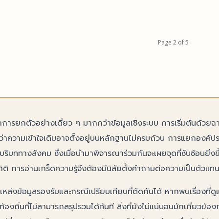
ระบบ พร้อมชี้ให้เห็นว่าแม้หลายคนจะชอบหา แหล่งรวม
ื่อสรุปข้อมูลสุขภาพแบบสั้น ๆ แต่เรื่องน้ำดื่มนั้นซับซ้อน
พียงประโยคเดียว ประเด็นสำคัญคือ ร่างกายมนุษย์
คุมสมดุลน้ำที่ละเอียดกว่าที่คิด ความกระหาย สีปัสสาวะ
Page 2 of 5
่อ อาหารที่กินในแต่ละวัน รวมถึงน้ำที่ได้รับจากผัก...
การยกตัวอย่างเดี่ยว ๆ มากกว่าข้อมูลเชิงระบบ การเริ่มต้นด้วยฉากท
ว่าความเข้าใจเดิมอาจตั้งอยู่บนหลักฐานไม่ครบถ้วน การแยกองค์ประกอ
ะบริบททางสังคม ซึ่งเมื่อนำมาพิจารณาร่วมกันจะเผยจุดที่ซับซ้อนยิ่
สถิติ การอ่านเกร็ดความรู้จึงต้องมีนิสัยตั้งคำถามต่อความเป็นตั
าแหล่งข้อมูลรองรับและกรณีเปรียบเทียบที่ตัดกันได้ หากพบเรื่องที่ด
งถิ่นที่ไม่สามารถสรุปรวมได้ทันที สิ่งที่ยังไม่แน่นอนมักเกี่ยวข้องก