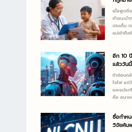
กฎหมายแ
ไอเดีย แล
เมื่อพูดถึ
คนไทยที่สูง
คำแนะนำท
ประเด็น ก
แม่เข้าถึง
เกี่ยวแค่
และความปลอดภัยข
โมเดล “บั
อีก 10 ป
ใช้แนวทาง
แล้ววันนี้
เด็กเข้าถ
ถ้าย้อนกล
บทความนี้
ไซไฟ แต่ว
และหน้าที่
และแม้แต่
คือ อนาคต
จะยังเป็นคนกำหนดเก
ด้านน่ากั
ชื่อกำหน
มือช่วยงาน
วิจัยค้น