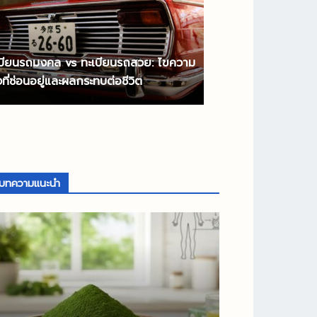
เบียนรถมงคล vs ทะเบียนรถสวย: ไขความ
งที่ซ่อนอยู่และผลกระทบต่อชีวิต
บทความแนะนำ