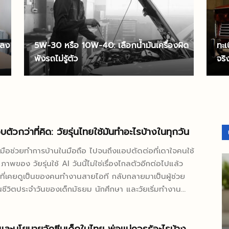
ปลง
5W-30 หรือ 10W-40: เลือกน้ำมันเครื่องผิด
ทะ
พังรถไม่รู้ตัว
จริ
อบตัวกว่าที่คิด: วัยรุ่นไทยใช้มันทำอะไรบ้างในทุกวัน
งมือช่วยทำการบ้านในมือถือ ไปจนถึงแอปตัดต่อที่เดาใจคนใช้
 ภาพของ วัยรุ่นใช้ AI วันนี้ไม่ใช่เรื่องไกลตัวอีกต่อไปแล้ว
ที่เคยดูเป็นของคนทำงานสายไอที กลับกลายมาเป็นผู้ช่วย
นชีวิตประจำวันของเด็กมัธยม นักศึกษา และวัยเริ่มทำงาน
บแทบไม่รู้ตัว บางคนใช้สรุปบทเรียน บางคนใช้คิดแคปชัน
กภาษา หรือแม้แต่ช่วยจัดตารางอ่านหนังสือก่อนสอบ สิ่งที่
 AI ไม่ได้เข้ามาแทนชีวิตวัยรุ่น แต่เข้ามาเปลี่ยนวิธีคิด วิธีหา